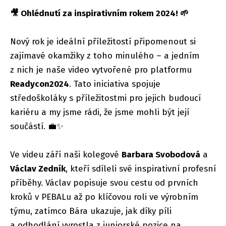
🎥 Ohlédnutí za inspirativním rokem 2024! 🌱
Nový rok je ideální příležitostí připomenout si
zajímavé okamžiky z toho minulého – a jedním
z nich je naše video vytvořené pro platformu
Readycon2024
. Tato iniciativa spojuje
středoškoláky s příležitostmi pro jejich budoucí
kariéru a my jsme rádi, že jsme mohli být její
součástí. 💼✨
Ve videu září naši kolegové
Barbara Svobodová
a
Václav Zedník
, kteří sdíleli své inspirativní profesní
příběhy. Václav popisuje svou cestu od prvních
kroků v PEBALu až po klíčovou roli ve výrobním
týmu, zatímco Bára ukazuje, jak díky píli
a odhodlání vyrostla z juniorské pozice na